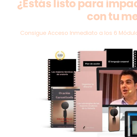
¿Estás listo para impa
con tu m
Consigue Acceso Inmediato a los 6 Módul