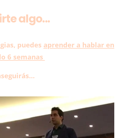
te algo...
egias, puedes
aprender a hablar en
ólo 6 semanas
nseguirás…