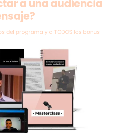
ctar a una audiencia
ensaje?
os del programa y a TODOS los bonus